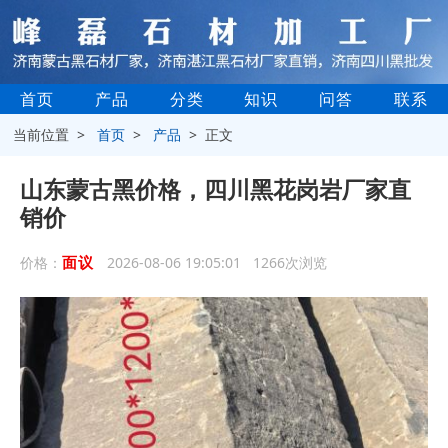
首页
产品
分类
知识
问答
联系
当前位置 >
首页
>
产品
> 正文
山东蒙古黑价格，四川黑花岗岩厂家直
销价
面议
价格：
2026-08-06 19:05:01 1266次浏览