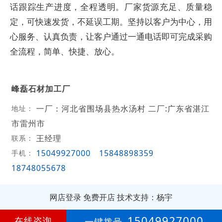
话跟踪生产进度，全程透明。厂家货源充足、质量稳
定，可快速发货，不延误工期。坚持以客户为中心，用
心服务、认真负责，让客户通过一通电话即可完成采购
全流程，简单、快捷、放心。
峰磊石材加工厂
一厂：河北省围场县热水汤村 二厂:广东省湛江
地址：
市雷州市
王经理
联系：
15049927000
15848898359
手机：
18748055678
网店登录
免费开店
技术支持：杨宇
第
16年
15049927000
在线咨询
一键拨号